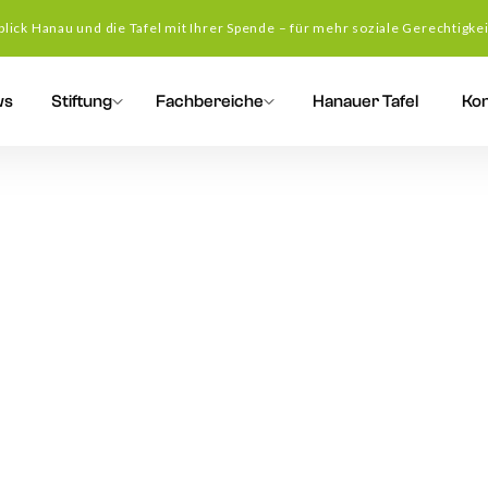
blick Hanau und die Tafel mit Ihrer Spende – für mehr soziale Gerechtigkei
ws
Stiftung
Fachbereiche
Hanauer Tafel
Kon