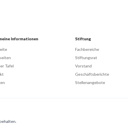
meine Informationen
Stiftung
eite
Fachbereiche
keiten
Stiftungsrat
er Tafel
Vorstand
kt
Geschäftsberichte
den
Stellenangebote
rbehalten.