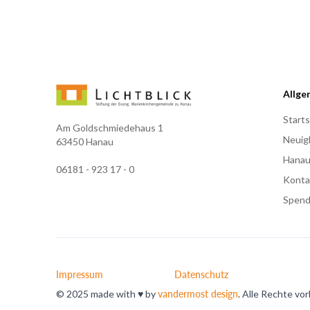
Allge
Starts
Am Goldschmiedehaus 1
Neuig
63450 Hanau
Hanau
06181 - 923 17 - 0
Konta
Spen
Impressum
Datenschutz
© 2025 made with ♥ by
vandermost design
. Alle Rechte vo