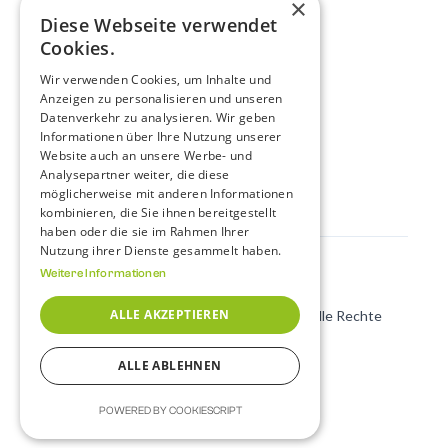
×
Diese Webseite verwendet
Unser Hilfsangebot
Cookies.
Fachberatung
Wir verwenden Cookies, um Inhalte und
Frauenberatung
Anzeigen zu personalisieren und unseren
Datenverkehr zu analysieren. Wir geben
Arbeitskooperative
Informationen über Ihre Nutzung unserer
Betreutes Wohnen
Website auch an unsere Werbe- und
Analysepartner weiter, die diese
Wohnraumhilfe
möglicherweise mit anderen Informationen
kombinieren, die Sie ihnen bereitgestellt
haben oder die sie im Rahmen Ihrer
Nutzung ihrer Dienste gesammelt haben.
Weitere Informationen
Impressum
Datenschutz
ALLE AKZEPTIEREN
© 2025 made with ♥ by
vandermost design
. Alle Rechte
vorbehalten.
ALLE ABLEHNEN
POWERED BY COOKIESCRIPT