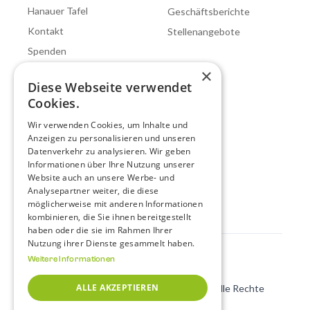
Hanauer Tafel
Geschäftsberichte
Kontakt
Stellenangebote
Spenden
×
Diese Webseite verwendet
Unser Hilfsangebot
Cookies.
Fachberatung
Wir verwenden Cookies, um Inhalte und
Frauenberatung
Anzeigen zu personalisieren und unseren
Datenverkehr zu analysieren. Wir geben
Arbeitskooperative
Informationen über Ihre Nutzung unserer
Betreutes Wohnen
Website auch an unsere Werbe- und
Analysepartner weiter, die diese
Wohnraumhilfe
möglicherweise mit anderen Informationen
kombinieren, die Sie ihnen bereitgestellt
haben oder die sie im Rahmen Ihrer
Nutzung ihrer Dienste gesammelt haben.
Weitere Informationen
Impressum
Datenschutz
ALLE AKZEPTIEREN
© 2025 made with ♥ by
vandermost design
. Alle Rechte
vorbehalten.